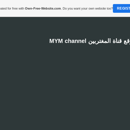
REGIS
ated for free with
Own-Free-Website.com
. Do you want your own website too?
MYM channel  قناة المغتربين