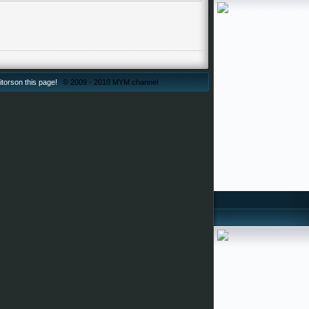
itorson this page!
© 2009 - 2010 MYM channel