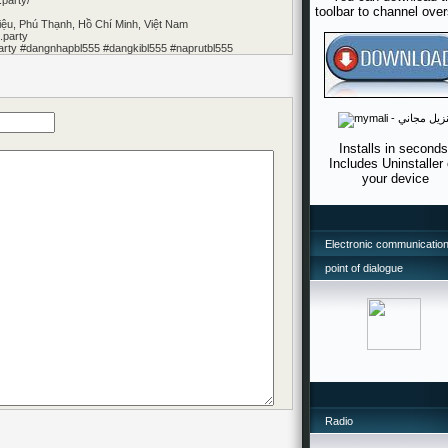
.party/
toolbar to channel ove
iệu, Phú Thạnh, Hồ Chí Minh, Việt Nam
.party
arty #dangnhapbl555 #dangkibl555 #naprutbl555
Installs in seconds
Includes Uninstaller
your device
Electronic communication
point of dialogue
Radio