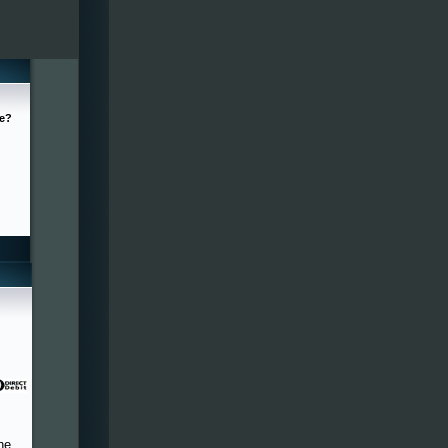
ge?
he