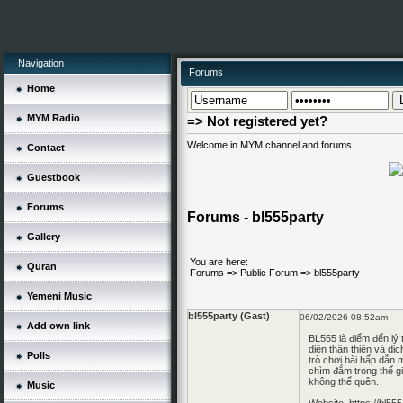
Navigation
Forums
Home
MYM Radio
=> Not registered yet?
Welcome in MYM channel and forums
Contact
Guestbook
Forums
Forums - bl555party
Gallery
You are here:
Quran
Forums
=>
Public Forum
=>
bl555party
Yemeni Music
bl555party (Gast)
06/02/2026 08:52am
Add own link
BL555
là điểm đến lý 
diện thân thiện và d
Polls
trò chơi bài hấp dẫn 
chìm đắm trong thế gi
không thể quên.
Music