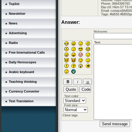
Website:
https://bl555
Phone: 0894399793
Toplist
Địa chỉ: Hẻm 57 Tô H
Email: contact@bl555
Newsletter
Tags: #bl555 #bl555p
Answer:
News
Nickname:
Advertising
Radio
Free International Calls
Daily Horoscopes
Arabic keyboard
Teaching thinking
Currency Converter
Text color:
Text Translation
Font size:
Close tags