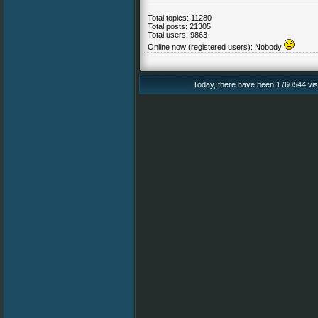
Total topics: 11280
Total posts: 21305
Total users: 9863
Online now (registered users): Nobody
Today, there have been 1760544 vis