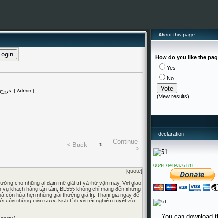
About this page
How do you like the pa
Yes
No
(
View results
)
declaration
Continue-
<-Back
1
>
00447949336181
[quote]
tưởng cho những ai đam mê giải trí và thử vận may. Với giao
ịch vụ khách hàng tận tâm, BL555 không chỉ mang đến những
mà còn hứa hẹn những giải thưởng giá trị. Tham gia ngay để
ới của những màn cược kịch tính và trải nghiệm tuyệt vời
You can download t