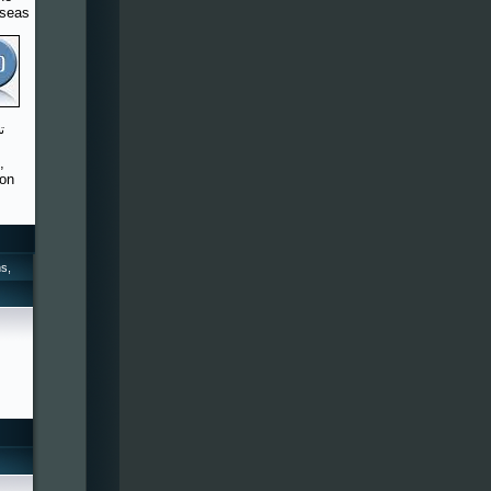
rseas
,
 on
s,