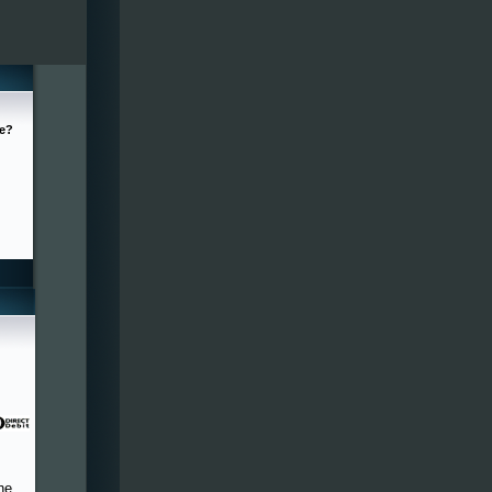
ge?
he