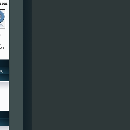
rseas
,
 on
s,