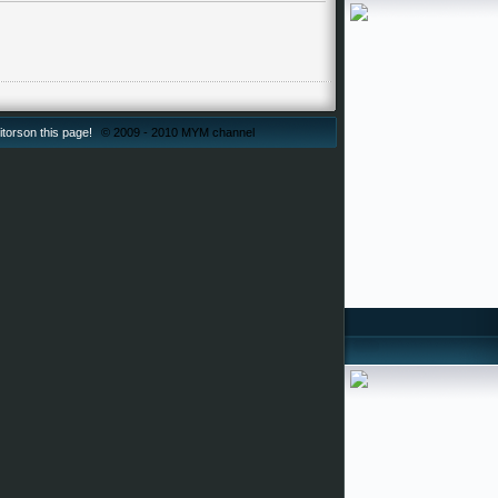
itorson this page!
© 2009 - 2010 MYM channel