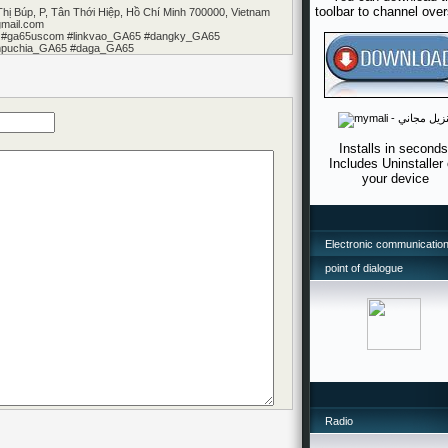
toolbar to channel ove
Thị Búp, P, Tân Thới Hiệp, Hồ Chí Minh 700000, Vietnam
mail.com
 #ga65uscom #linkvao_GA65 #dangky_GA65
puchia_GA65 #daga_GA65
Installs in seconds
Includes Uninstaller
your device
Electronic communication
point of dialogue
Radio