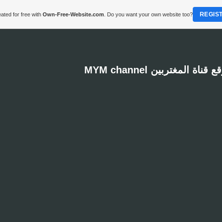
REGIS
ated for free with
Own-Free-Website.com
. Do you want your own website too?
MYM channel  قناة المغتربين