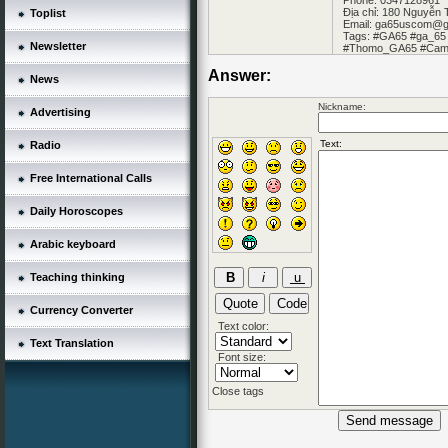
Phone: 0347128961
Địa chỉ: 180 Nguyễn 
Toplist
Email: ga65uscom@g
Tags: #GA65 #ga_65
Newsletter
#Thomo_GA65 #Cam
Answer:
News
Nickname:
Advertising
Radio
Free International Calls
Daily Horoscopes
Arabic keyboard
Teaching thinking
Currency Converter
Text color:
Text Translation
Font size:
Close tags