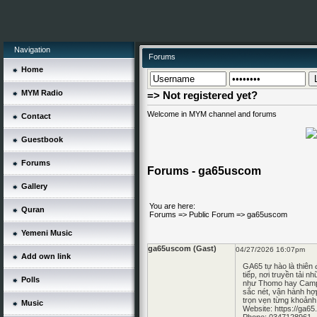
Navigation
Forums
Home
MYM Radio
=> Not registered yet?
Welcome in MYM channel and forums
Contact
Guestbook
Forums
Forums - ga65uscom
Gallery
You are here:
Quran
Forums
=>
Public Forum
=>
ga65uscom
Yemeni Music
ga65uscom (Gast)
04/27/2026 16:07pm
Add own link
GA65
tự hào là thiê
tiếp, nơi truyền tải n
Polls
như Thomo hay Campu
sắc nét, vận hành hợp
trọn vẹn từng khoảnh 
Music
Website:
https://ga65