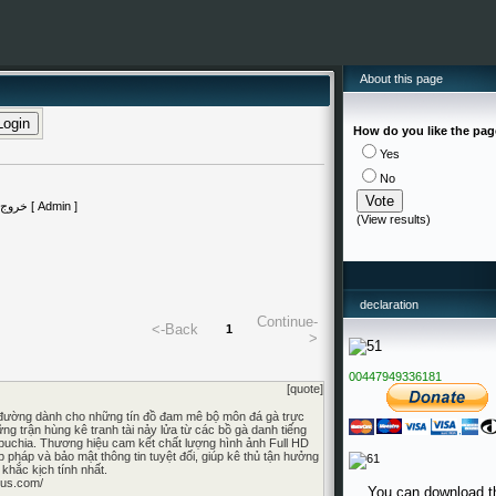
About this page
How do you like the pa
Yes
No
(
View results
)
declaration
Continue-
<-Back
1
>
00447949336181
[quote]
n đường dành cho những tín đồ đam mê bộ môn đá gà trực
hững trận hùng kê tranh tài nảy lửa từ các bồ gà danh tiếng
chia. Thương hiệu cam kết chất lượng hình ảnh Full HD
 pháp và bảo mật thông tin tuyệt đối, giúp kê thủ tận hưởng
khắc kịch tính nhất.
.us.com/
You can download t