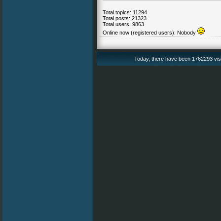
Total topics: 11294
Total posts: 21323
Total users: 9863
Online now (registered users): Nobody
Today, there have been 1762293 vis