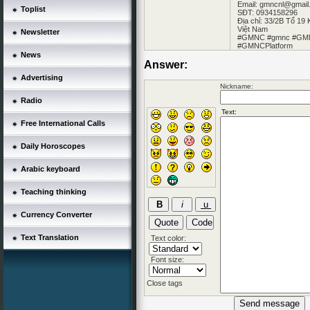
Email: gmncnl@gmail
Toplist
SĐT: 0934158296
Địa chỉ: 33/2B Tổ 1
Việt Nam
Newsletter
#GMNC #gmnc #GMN
#GMNCPlatform
News
Answer:
Advertising
Nickname:
Radio
Free International Calls
Daily Horoscopes
Arabic keyboard
Teaching thinking
Currency Converter
Text Translation
Text color:
Font size:
Close tags