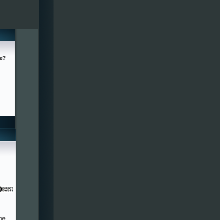
ge?
he