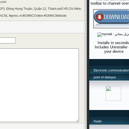
.com
toolbar to channel ove
9 KP3, Đông Hưng Thuận, Quận 12, Thành phố Hồ Chí Minh,
CNL #gmnc.nl #GMNCOnline #GMNCWebsite
Installs in seconds
Includes Uninstaller
your device
Electronic communication
point of dialogue
Radio