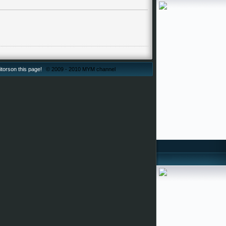
itorson this page!
© 2009 - 2010 MYM channel