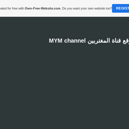
REGIS
ated for free with
Own-Free-Website.com
. Do you want your own website too?
MYM channel  قناة المغتربين