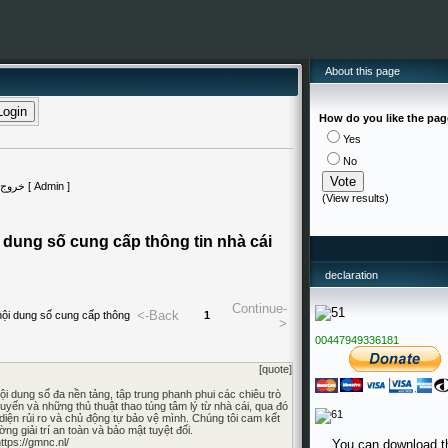
About this page
How do you like the pa
Yes
No
(
View results
)
dung số cung cấp thông tin nhà cái
declaration
Continue-
<-Back
ội dung số cung cấp thông
1
>
00447949336181
[quote]
ội dung số đa nền tảng, tập trung phanh phui các chiêu trò
tuyến và những thủ thuật thao túng tâm lý từ nhà cái, qua đó
iện rủi ro và chủ động tự bảo vệ mình. Chúng tôi cam kết
ng giải trí an toàn và bảo mật tuyệt đối.
ttps://gmnc.nl/
You can download t