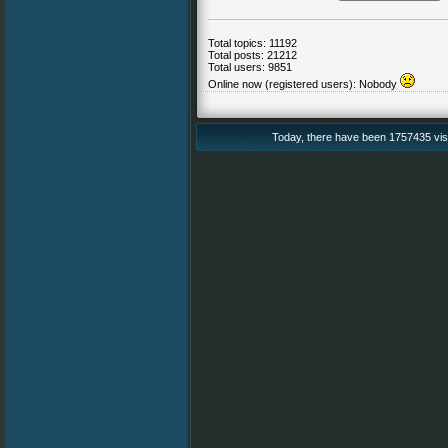
Total topics: 11192
Total posts: 21212
Total users: 9851
Online now (registered users): Nobody
Today, there have been 1757435 vis