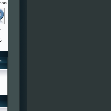
rseas
,
 on
s,