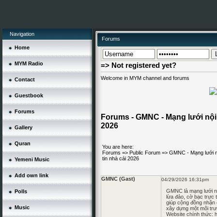
Navigation
Forums
Home
MYM Radio
=> Not registered yet?
Welcome in MYM channel and forums
Contact
Guestbook
Forums
Forums - GMNC - Mạng lưới nội 
2026
Gallery
Quran
You are here:
Forums
=>
Public Forum
=>
GMNC - Mạng lưới n
tin nhà cái 2026
Yemeni Music
Add own link
GMNC (Gast)
04/29/2026 16:31pm
GMNC
là mạng lưới n
Polls
lừa đảo, cờ bạc trực 
giúp cộng đồng nhận d
Music
xây dựng một môi trườ
Website chính thức:
h